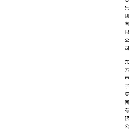
快
讯
头
条
电
商
产
业
电
商
领
域
电
商