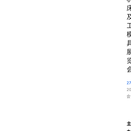
2
2
会