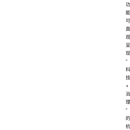
会
议
展
览
“
+
”