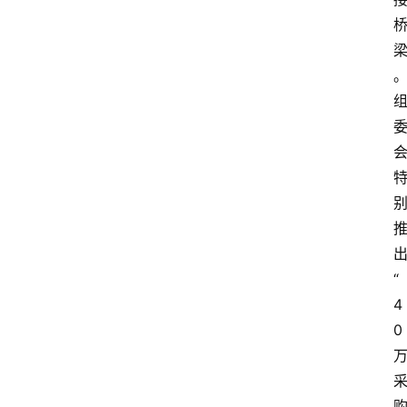
“
4
0