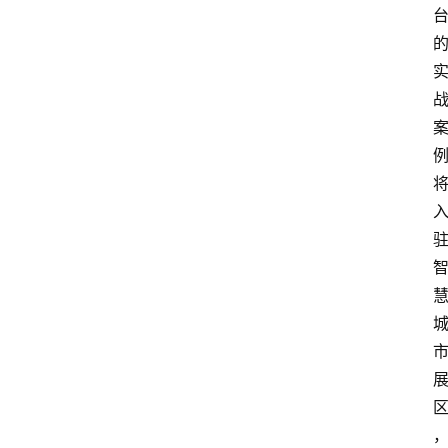
首
页
快
讯
头
条
电
商
产
业
电
商
领
域