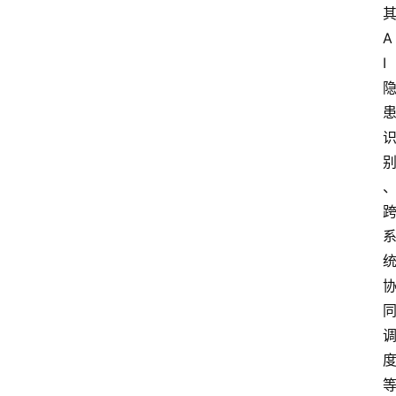
电
商
A
I
电
登录
注册
商
服
务
跨
境
电
商
电
商
专
栏