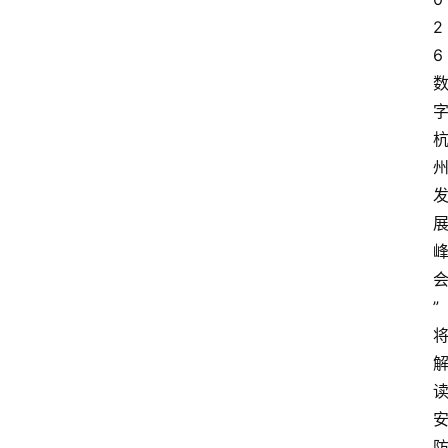
2
6
”