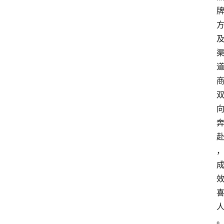
首
页
快
讯
头
条
电
商
产
业
电
商
领
域