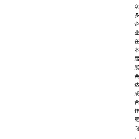
电
商
电
登录
注册
商
服
务
跨
境
电
商
电
商
专
栏