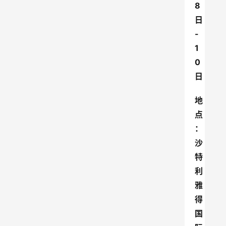
8
日
-
1
0
日
地
点
：
沙
特
利
雅
得
国