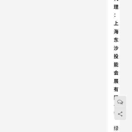
理
：
上
海
东
沙
投
能
会
展
有
限
公
司
绿