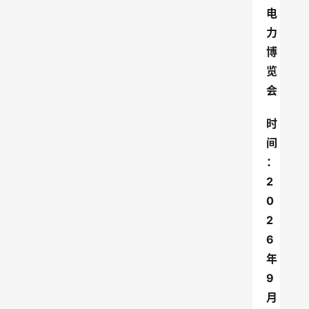
电
力
博
览
会
时
间
：
2
0
2
6
年
9
月