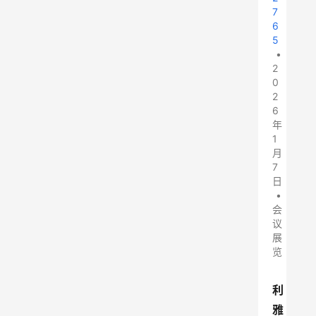
7
6
5
•
2
0
2
6
年
1
月
7
日
•
会
议
展
览
利
雅