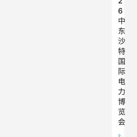
2
6
中
东
沙
特
国
际
电
力
博
览
会
2