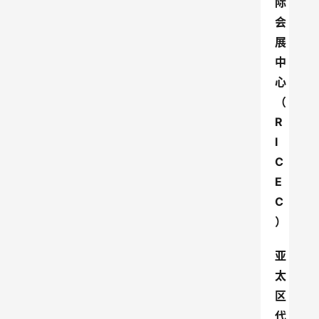
际
会
展
中
心
（
R
I
C
E
C
）
亚
太
区
代