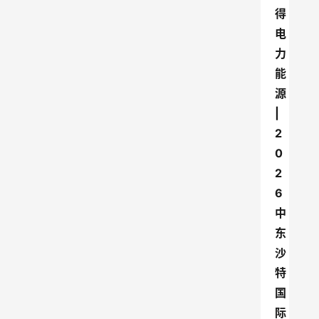
得
电
力
能
源
|
2
0
2
6
中
东
沙
特
国
际