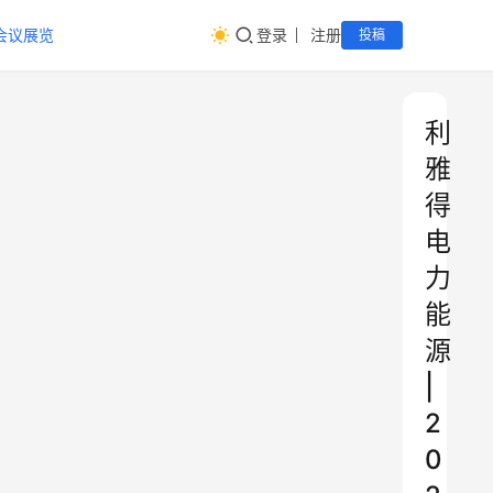
会议展览
登录
注册
投稿
利
雅
得
电
力
能
源
|
2
0