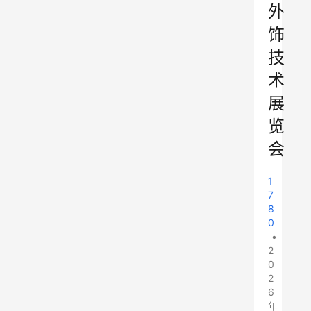
外
饰
技
术
展
览
会
1
7
8
0
•
2
0
2
6
年