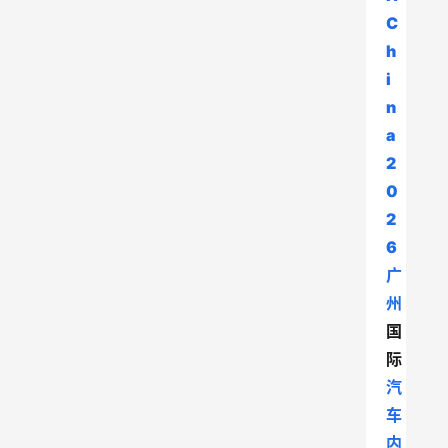
C
h
i
n
a 
2
0
2
6
广
州
国
际
汽
车
内