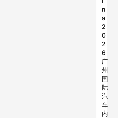
i
n
a
2
0
2
6
广
州
国
际
汽
车
内