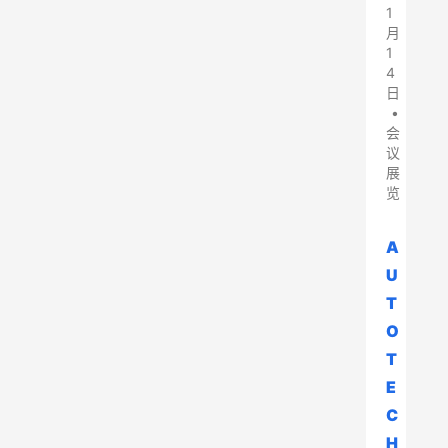
1
月
1
4
日
•
会
议
展
览
A
U
T
O 
T
E
C
H 