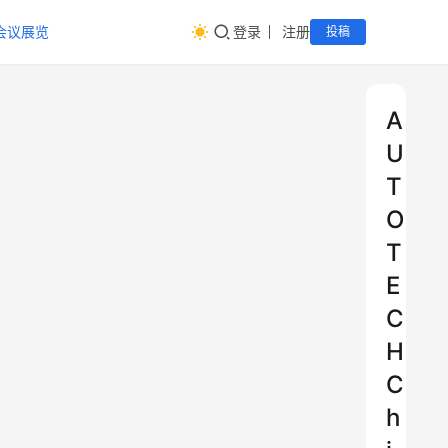
会议展览
登录
注册
投稿
A
U
T
O
T
E
C
H
C
h