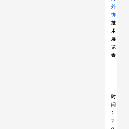
外
饰
技
术
展
览
会
时
间
：
2
0