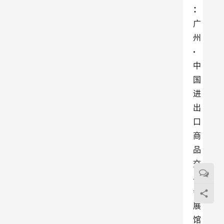
：
广
州
·
中
国
进
出
口
商
品
交
易
会
展
馆