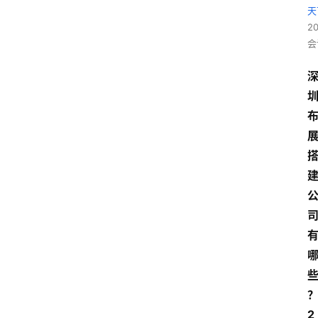
天
2
会
2