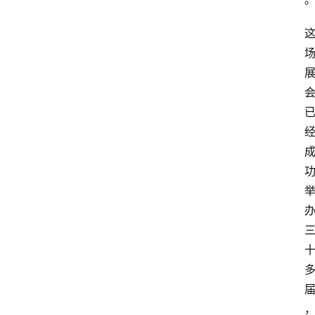
首
页
快
讯
头
条
电
商
产
业
电
商
领
域