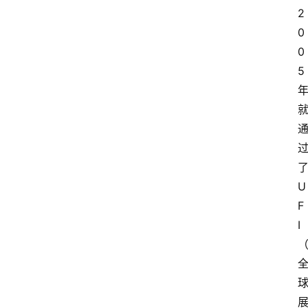
电
2
商
0
0
电
登录
注册
5
商
服
务
跨
境
电
U
商
F
I
电
商
专
栏