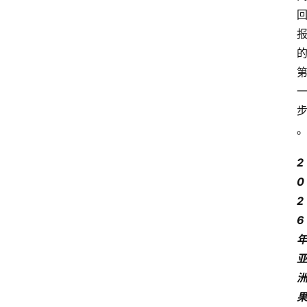
首
页
快
讯
头
条
电
商
2
0
产
2
业
6
电
商
领
域