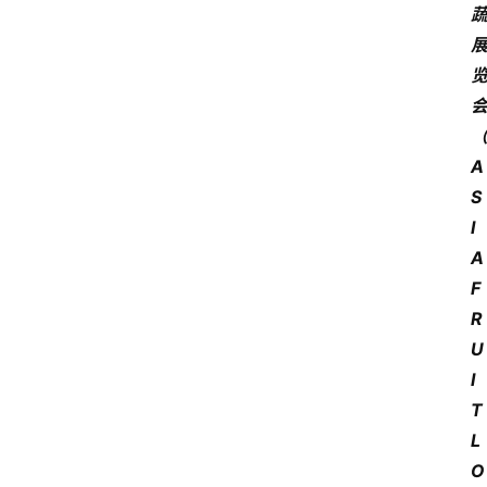
电
商
电
登录
注册
商
服
A
务
S
I
跨
A
境
F
电
商
R
U
电
I
商
T
专
L
栏
O