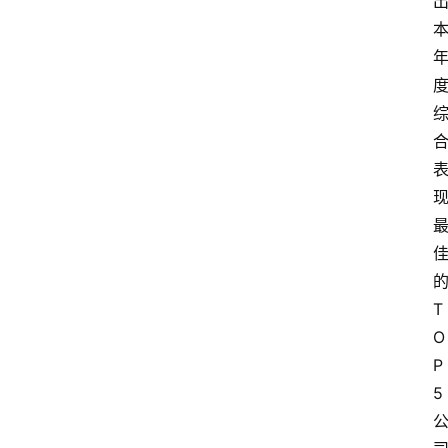
T
O
P
5