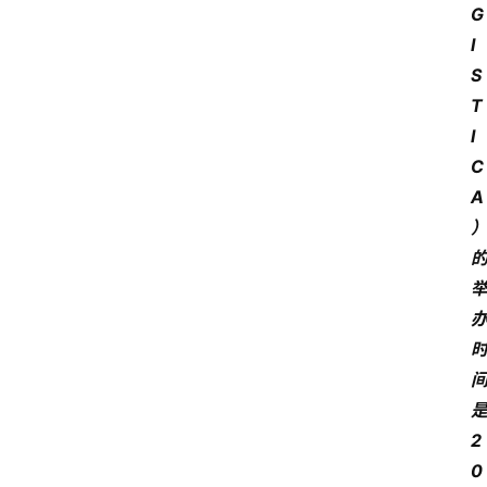
G
会
I
议
S
展
览
T
I
C
A
是
2
0