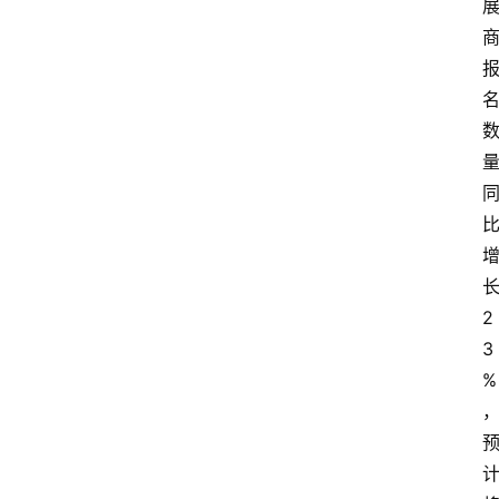
2
3
%