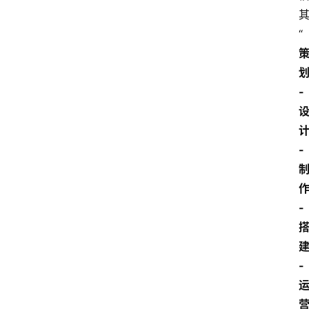
“
-
-
-
-