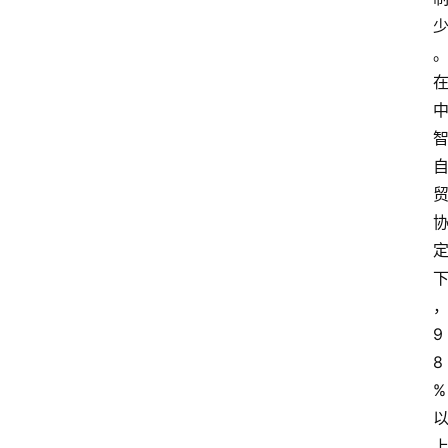
9
8
%