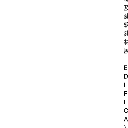
E
I
F
I
A