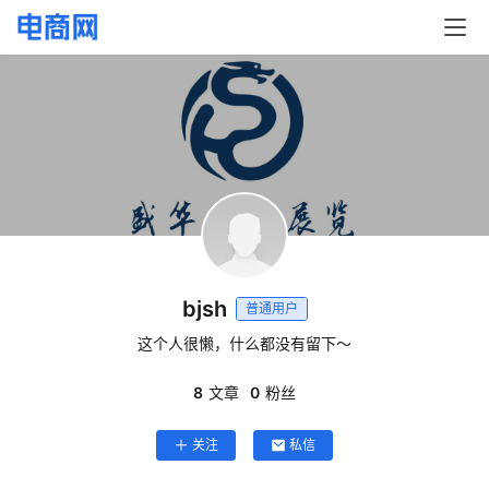
bjsh
普通用户
这个人很懒，什么都没有留下～
首
页
8
文章
0
粉丝
快
关注
私信
讯