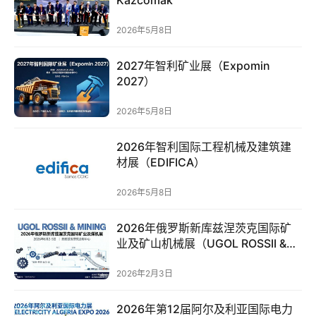
服
务
2026年5月8日
2027年智利矿业展（Expomin
跨
2027）
境
电
2026年5月8日
商
2026年智利国际工程机械及建筑建
电
材展（EDIFICA）
商
专
2026年5月8日
栏
2026年俄罗斯新库兹涅茨克国际矿
业及矿山机械展（UGOL ROSSII &
会
MINING 2026）
议
2026年2月3日
展
览
2026年第12届阿尔及利亚国际电力