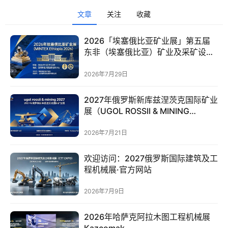
文章
关注
收藏
头
条
2026「埃塞俄比亚矿业展」第五届
电
东非（埃塞俄比亚）矿业及采矿设备
商
展（MINTEX Ethiopia 2026）【预
定】
2026年7月29日
产
业
2027年俄罗斯新库兹涅茨克国际矿业
电
展（UGOL ROSSII & MINING
商
2027）
2026年7月21日
领
欢迎访问：2027俄罗斯国际建筑及工
域
程机械展·官方网站
电
商
2026年7月9日
电
登录
注册
2026年哈萨克阿拉木图工程机械展
商
Kazcomak