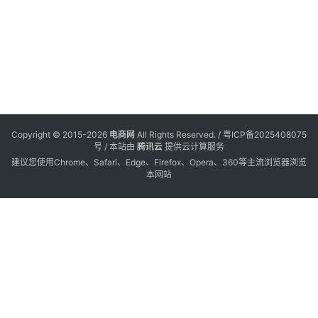
年
2
会
览
3
Copyright © 2015-2026
电商网
All Rights Reserved. /
粤ICP备2025408075
号
/ 本站由
腾讯云
提供云计算服务
建议您使用Chrome、Safari、Edge、Firefox、Opera、360等主流浏览器浏览
本网站