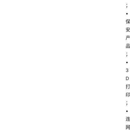
• 
• 
3
D
• 