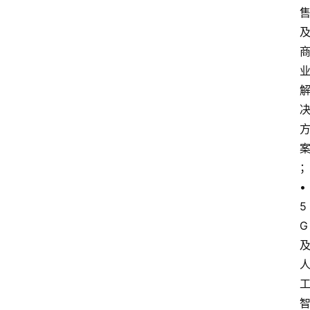
• 
5
G