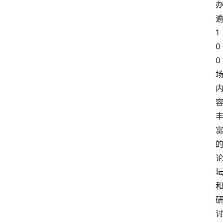
首
页
逾
1
快
0
讯
0 
头
条
电
商
产
业
电
商
领
域