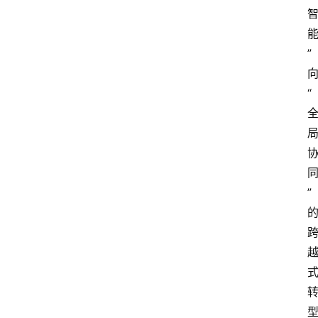
电
商
”
电
登录
注册
商
“
服
务
跨
境
电
”
商
电
商
专
栏