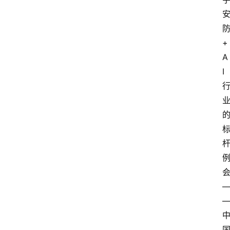
+
A
I