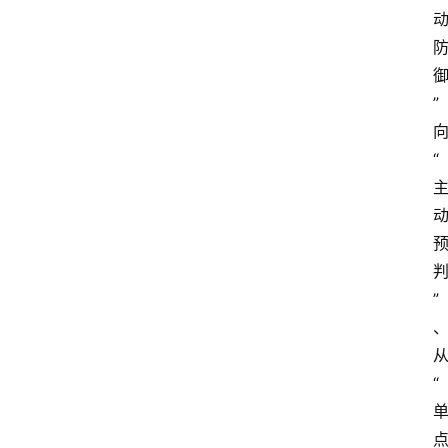
首
页
快
讯
”
头
“
条
电
商
产
”
业
电
商
“
领
域