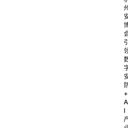
+
A
I