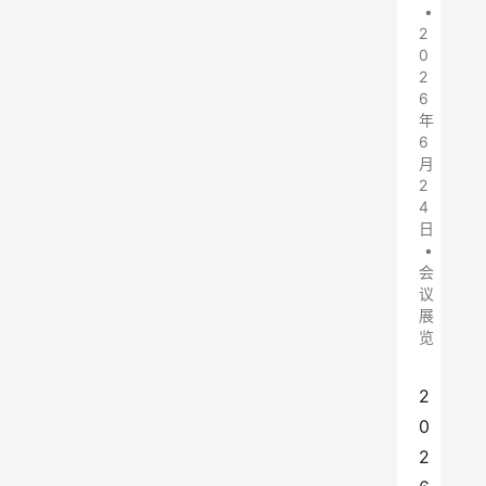
•
2
0
2
6
年
6
月
2
4
日
•
会
议
展
览
2
0
2