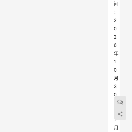
间
：
2
0
2
6
年
1
0
月
3
0
-
1
1
月