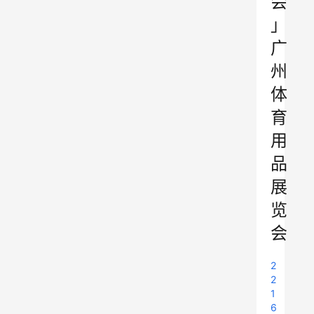
会
」
广
州
体
育
用
品
展
览
会
2
2
1
6