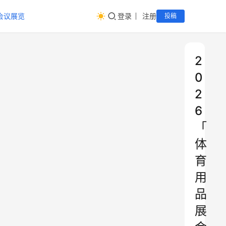
会议展览
登录
注册
投稿
2
0
2
6
「
体
育
用
品
展