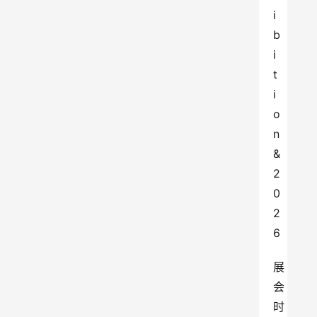
i
b
i
t
i
o
n 
& 
2
0
2
6
展
会
时