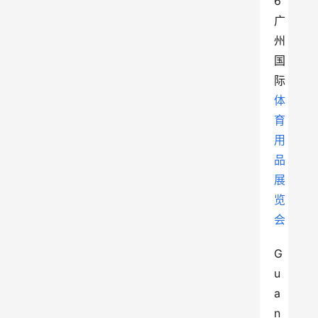
6
广
州
国
际
体
育
用
品
展
览
会
G
u
a
n