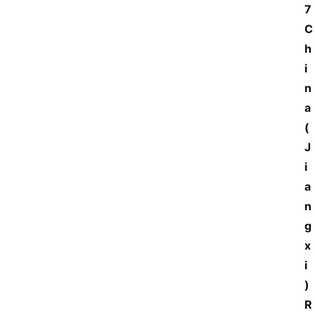
7 
C
h
i
n
a 
(
J
i
a
n
g
x
i
) 
R