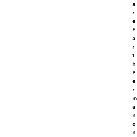
a
r
e 
E
a
r
t
h 
P
e
r
m
a
n
e
n