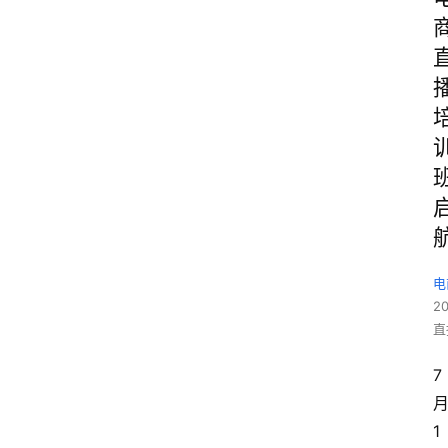
电
2
直
7
1