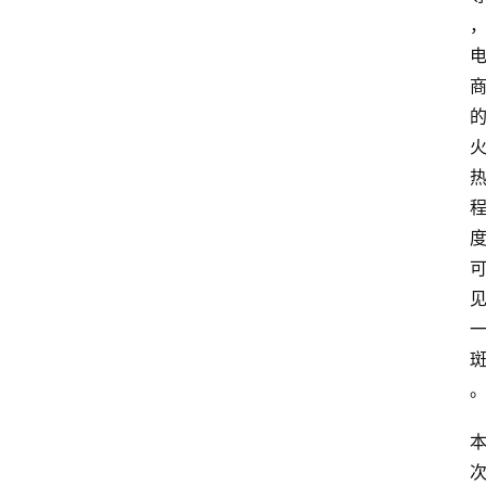
电
商
电
登录
注册
商
服
务
跨
境
电
商
电
商
专
栏