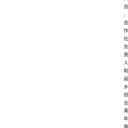
首
页
快
讯
头
条
电
商
产
业
电
商
领
域