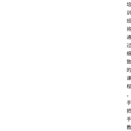
会
议
展
览