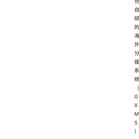
G
X
M
S