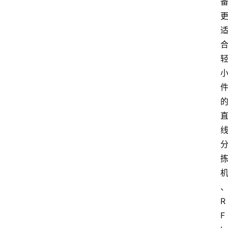
电
商
电
登录
注册
商
服
务
跨
境
电
商
电
商
专
R
栏
F