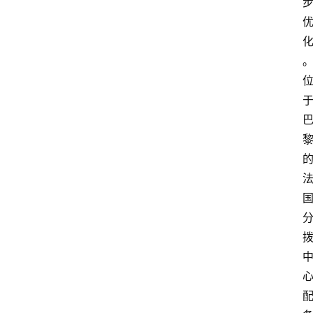
首
页
快
讯
头
条
电
商
产
业
电
商
领
域