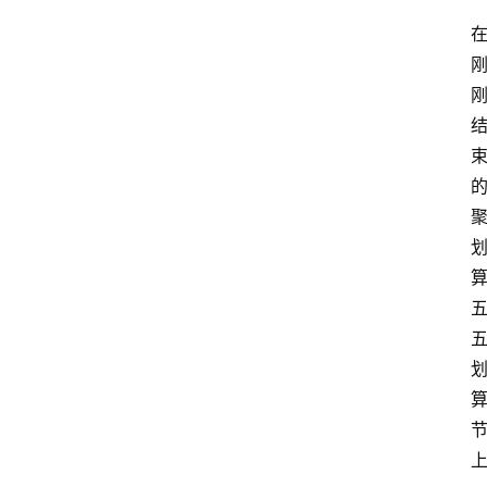
电
商
电
登录
注册
商
服
务
跨
境
电
商
电
商
专
栏