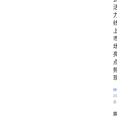
帅
2
业