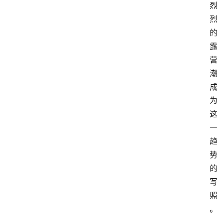
首
页
快
讯
头
条
电
商
产
业
电
商
领
域