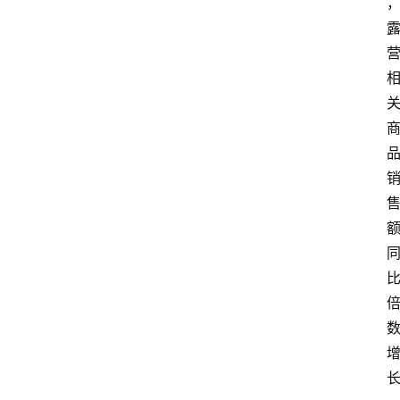
会
议
展
览