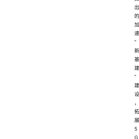
会
议
展
览
“
”
5
G