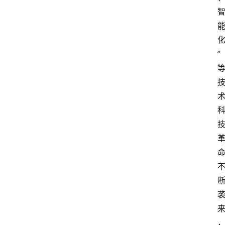
首
页
快
讯
”
头
条
电
商
产
业
电
商
领
域