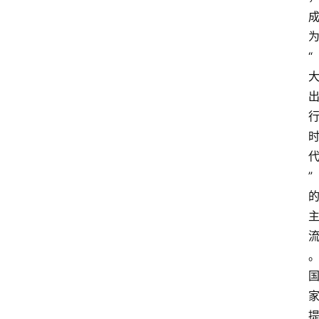
电
商
“
电
登录
注册
商
服
务
跨
境
”
电
商
电
商
专
栏