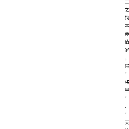
”
”
”