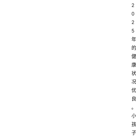
2
会
0
议
展
2
览
5 