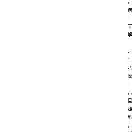
”
”
”
”