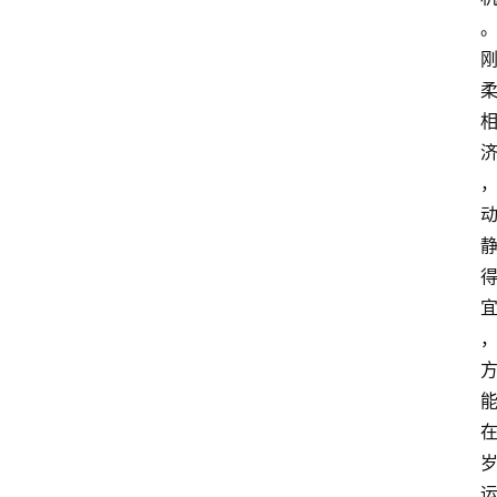
首
页
快
讯
头
条
电
商
产
业
电
商
领
域