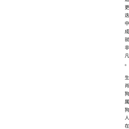
电
商
电
登录
注册
商
服
务
跨
境
电
商
电
商
专
栏
在