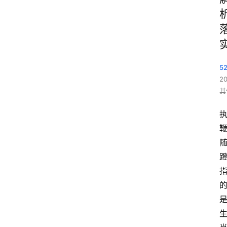
5
2
其