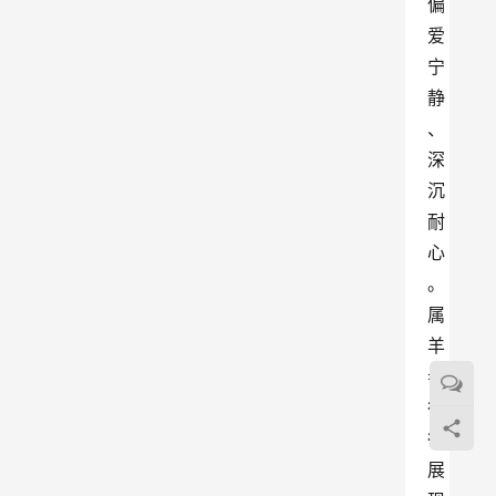
偏
爱
宁
静
、
深
沉
耐
心
。
属
羊
者
往
往
展