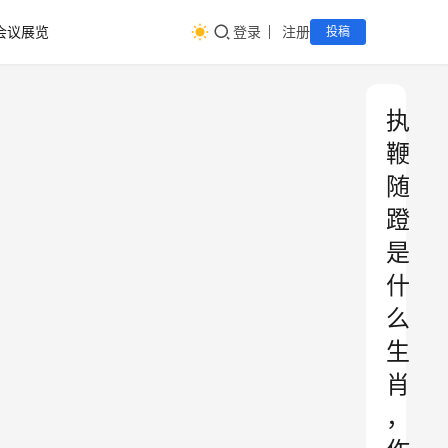
会议展览
登录
注册
投稿
执
鞭
随
蹬
是
什
么
生
肖
，