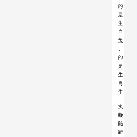
的
是
生
肖
兔
，
的
是
生
肖
牛
执
鞭
随
蹬