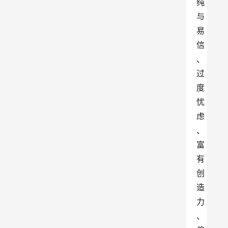
纯
与
易
信
、
过
度
忧
虑
、
富
有
创
造
力
、