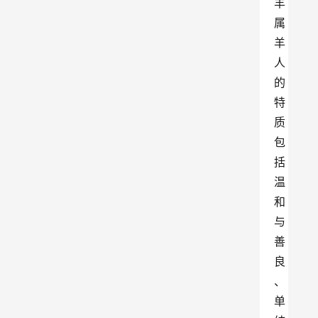
羊
属
羊
人
的
特
质
包
括
温
和
与
善
良
、
单