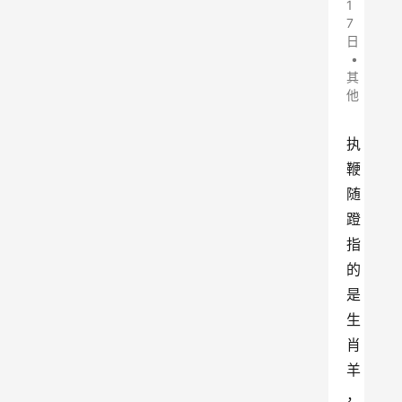
1
7
日
•
其
他
执
鞭
随
蹬
指
的
是
生
肖
羊
，