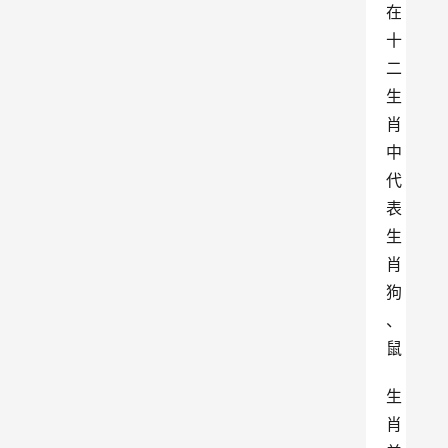
在
十
二
生
肖
中
代
表
生
肖
狗
、
鼠
生
肖