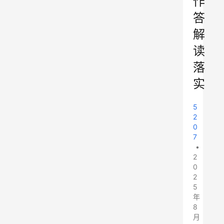
作
答
解
读
落
实
5
2
0
7
•
2
0
2
5
年
8
月