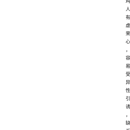
首
页
快
讯
头
条
电
商
产
业
电
商
领
域