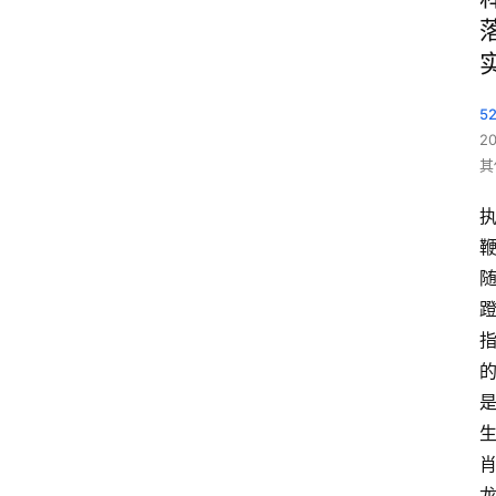
5
2
其