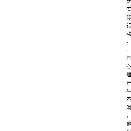
电
商
电
登录
注册
商
服
务
跨
境
电
商
电
商
专
栏