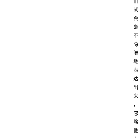
会
议
展
览