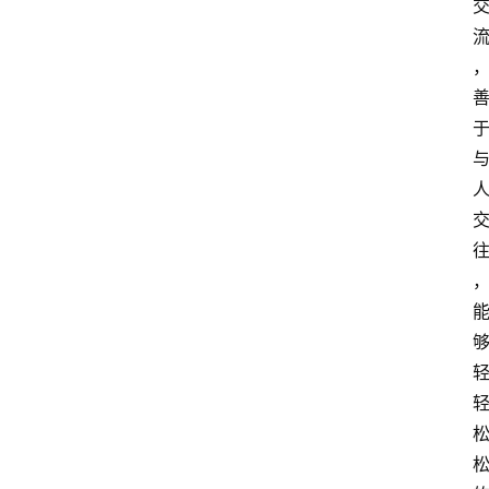
会
议
展
览