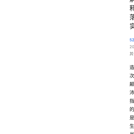
5
2
其