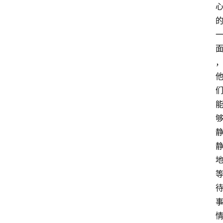
首
页
快
讯
头
条
电
商
产
业
电
商
领
域