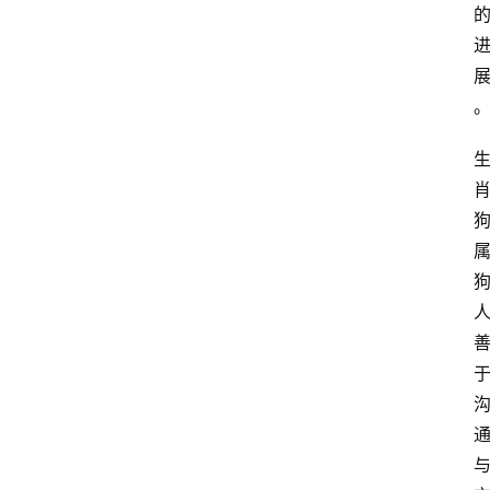
电
商
电
登录
注册
商
服
务
跨
境
电
商
电
商
专
栏