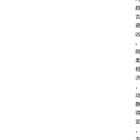
首
页
快
讯
头
条
电
商
产
业
电
商
领
域