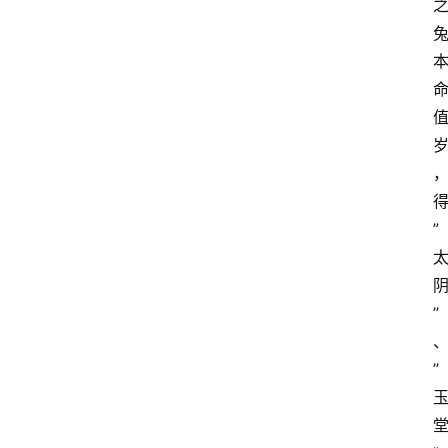
”
”
”