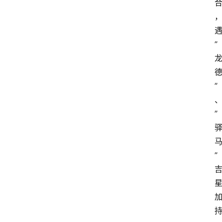
”
”
”
”