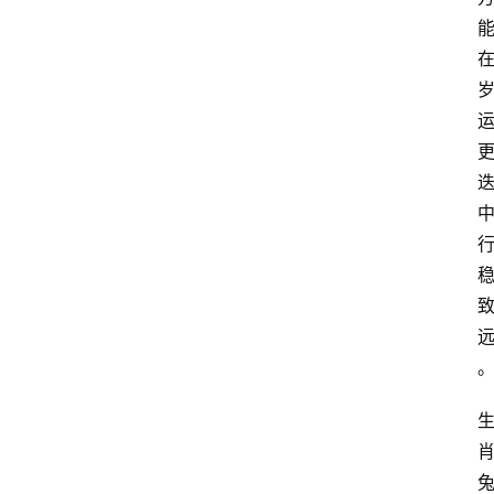
电
商
电
登录
注册
商
服
务
跨
境
电
商
电
商
专
栏