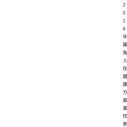
2
会
0
议
展
2
览
6