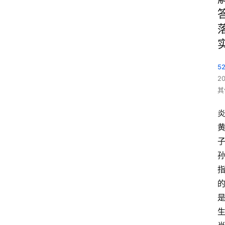
5
2
其