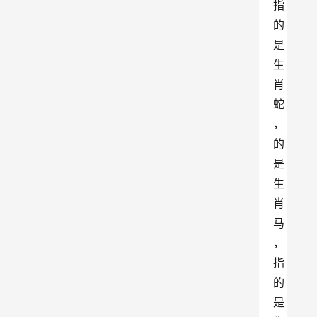
指
的
是
生
肖
蛇
，
的
是
生
肖
马
，
指
的
是