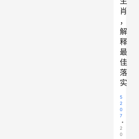
生
肖
，
解
释
最
佳
落
实
5
2
0
7
•
2
0