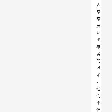
人
常
常
展
现
出
雄
者
的
风
采
，
他
们
不
仅