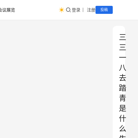
会议展览
登录
注册
投稿
三
三
一
八
去
踏
青
是
什
么