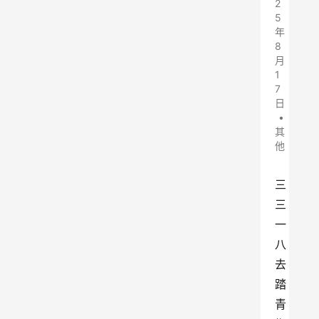
2
5
年
8
月
1
7
日
•
其
他
三
三
一
八
去
踏
青