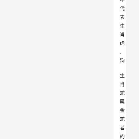
代
表
生
肖
虎
、
狗
生
肖
蛇
属
金
蛇
者
的