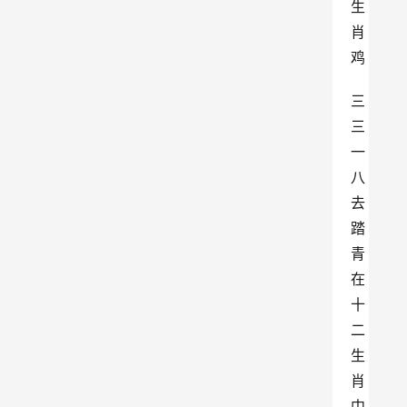
生
肖
鸡
三
三
一
八
去
踏
青
在
十
二
生
肖
中