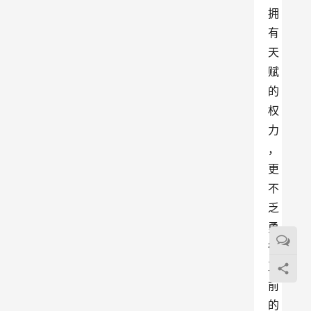
拥
有
天
赋
的
权
力
，
更
不
乏
勇
往
直
前
的