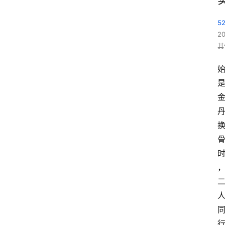
5
2
其