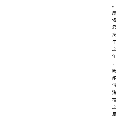
首
页
快
讯
头
条
电
商
产
业
电
商
领
域