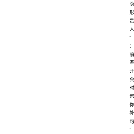
”
句
“