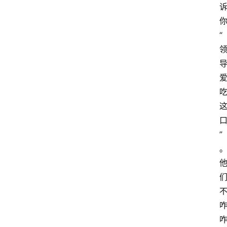
你
“
”