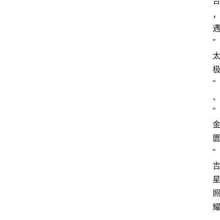
”
”
”
”