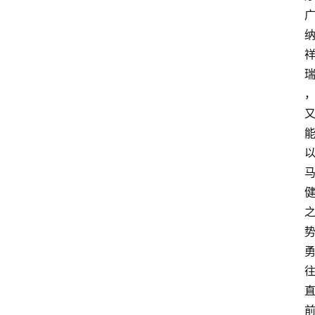
电
商
电
登录
注册
商
服
务
跨
境
电
商
电
商
专
栏