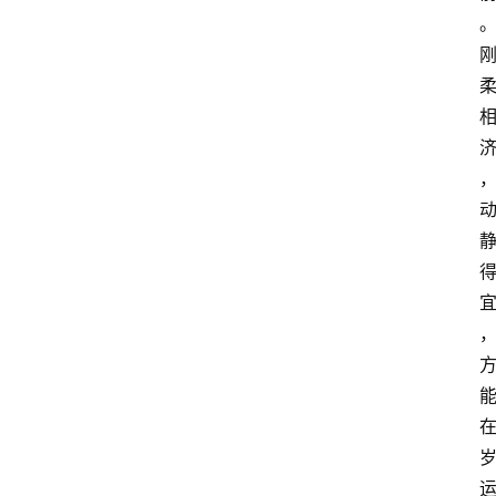
会
议
展
览