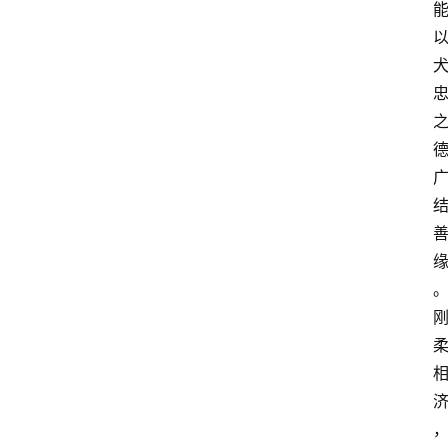
首
页
快
讯
头
条
电
商
产
业
电
商
领
域