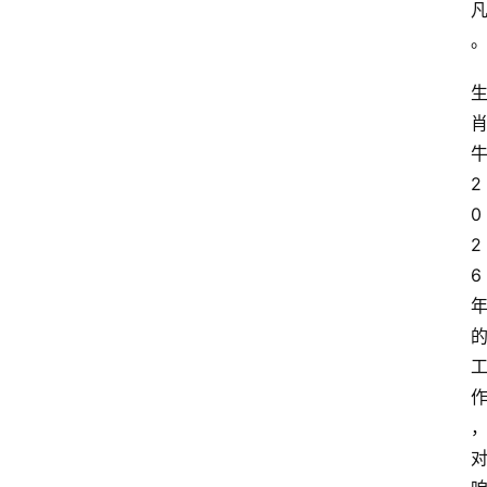
会
议
展
览
2
0
2
6