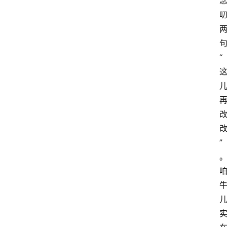
句
“
”