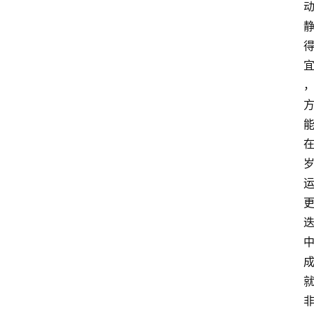
电
商
电
登录
注册
商
服
务
跨
境
电
商
电
商
专
栏