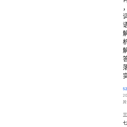
5
2
其