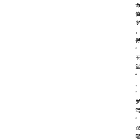
”
”
”
”