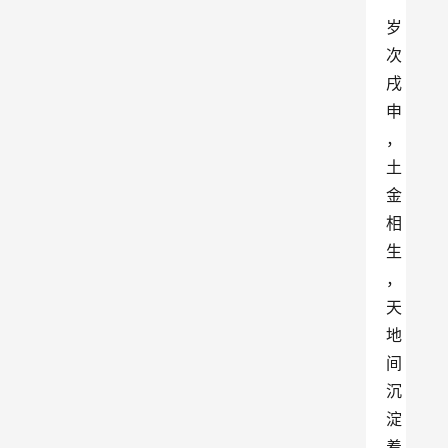
岁
次
戌
申
，
土
金
相
生
，
天
地
间
沉
淀
着