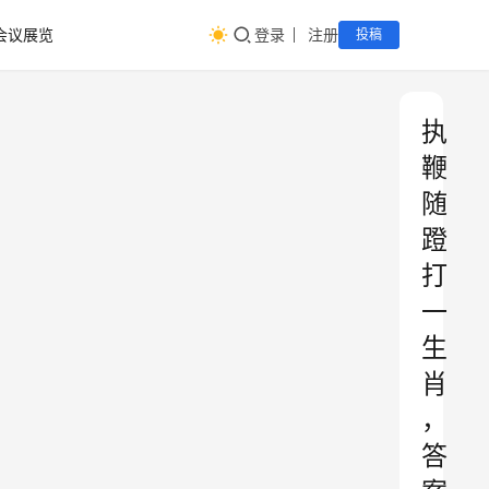
会议展览
登录
注册
投稿
执
鞭
随
蹬
打
一
生
肖
，
答