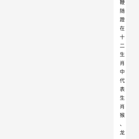
鞭
随
蹬
在
十
二
生
肖
中
代
表
生
肖
猴
、
龙