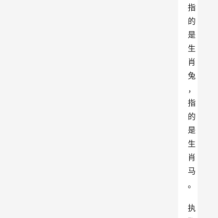
指
的
是
生
肖
兔
，
指
的
是
生
肖
马
。
执