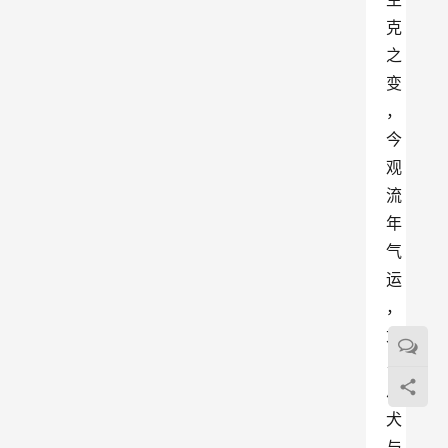
克
之
变
，
今
观
流
年
气
运
，
尤
以
忠
犬
与