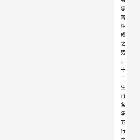
忠
智
相
成
之
势
。
十
二
生
肖
各
承
五
行
生