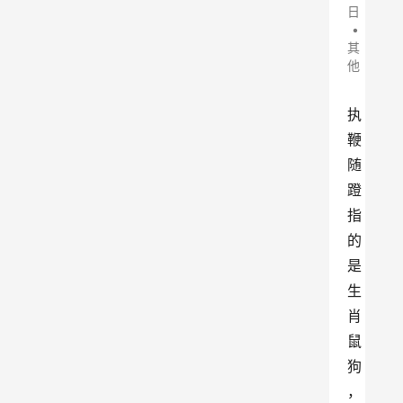
日
•
其
他
执
鞭
随
蹬
指
的
是
生
肖
鼠
狗
，