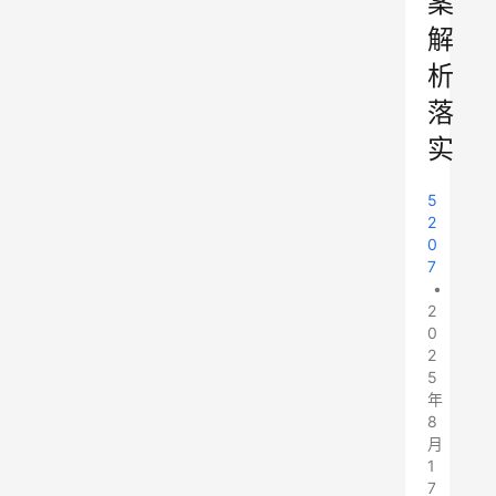
案
解
析
落
实
5
2
0
7
•
2
0
2
5
年
8
月
1
7