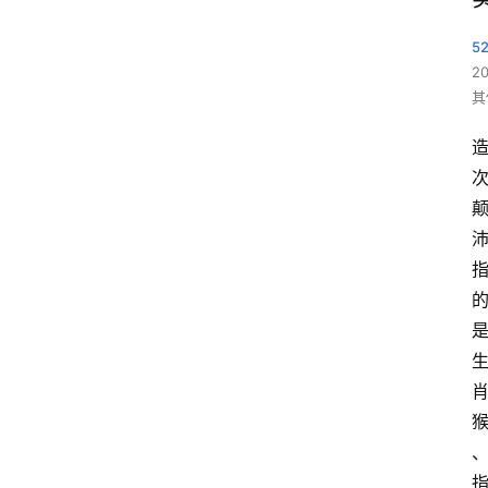
5
2
其