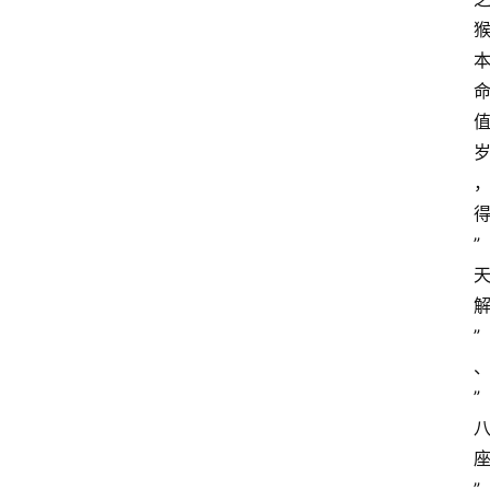
”
”
”
”