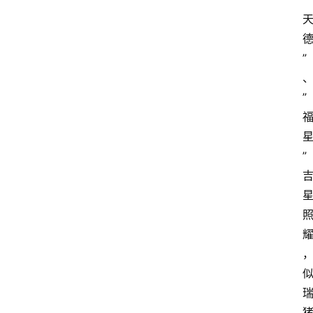
”
”
”