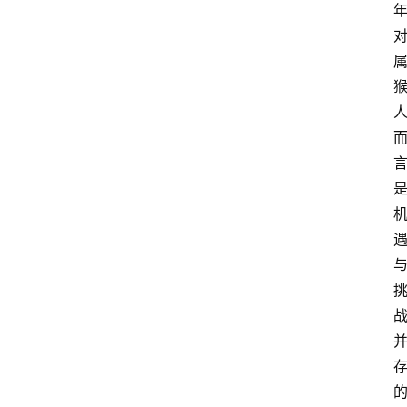
会
议
展
览