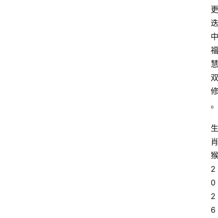
电
商
电
登录
注册
商
服
务
跨
境
电
商
电
2
商
0
专
2
栏
6