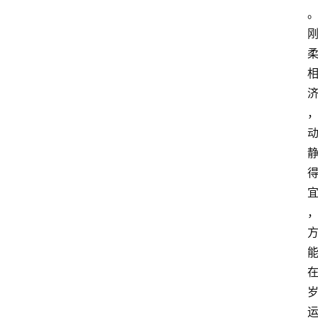
首
页
快
讯
头
条
电
商
产
业
电
商
领
域