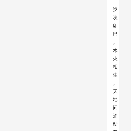
岁
次
卯
巳
，
木
火
相
生
，
天
地
间
涌
动