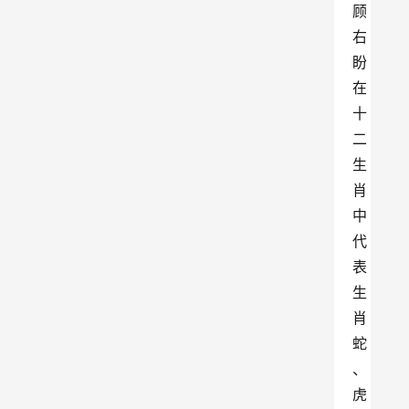
顾
右
盼
在
十
二
生
肖
中
代
表
生
肖
蛇
、
虎