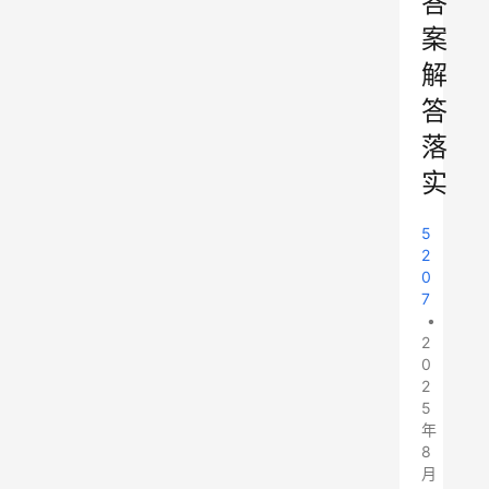
答
案
解
答
落
实
5
2
0
7
•
2
0
2
5
年
8
月