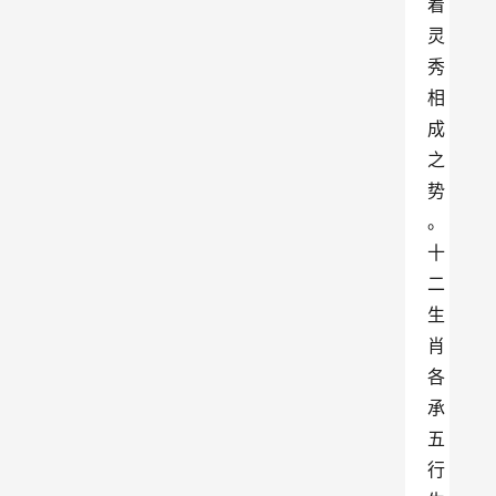
着
灵
秀
相
成
之
势
。
十
二
生
肖
各
承
五
行