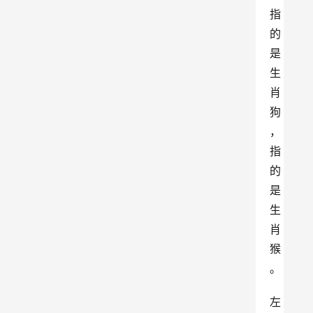
指
的
是
生
肖
狗
，
指
的
是
生
肖
猴
。
左