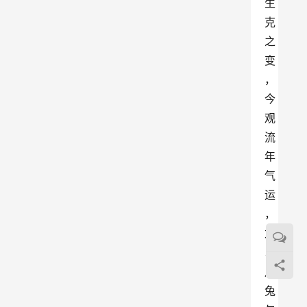
生
克
之
变
，
今
观
流
年
气
运
，
尤
以
月
兔