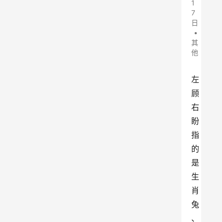
1
7
日
•
其
他
左
顾
右
盼
指
的
是
生
肖
兔
、