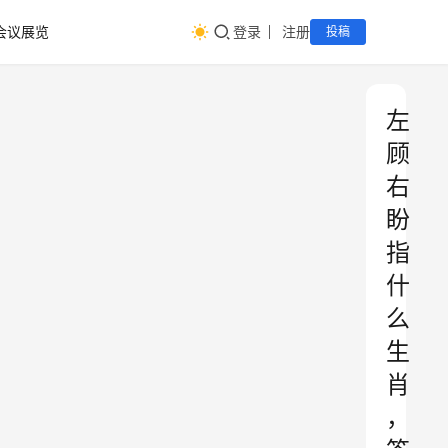
会议展览
登录
注册
投稿
左
顾
右
盼
指
什
么
生
肖
，