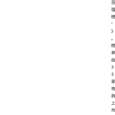
”
3
3