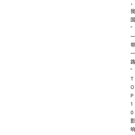
“
”
T
O
P
1
0