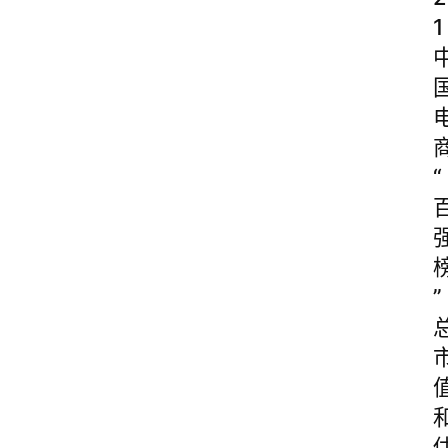
1
“
”