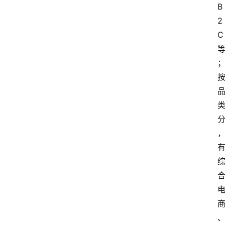
B
2
C