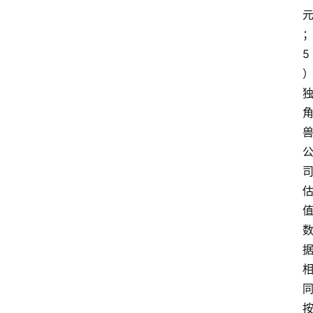
电
商
5
电
登录
注册
商
服
务
跨
境
电
商
电
商
专
栏