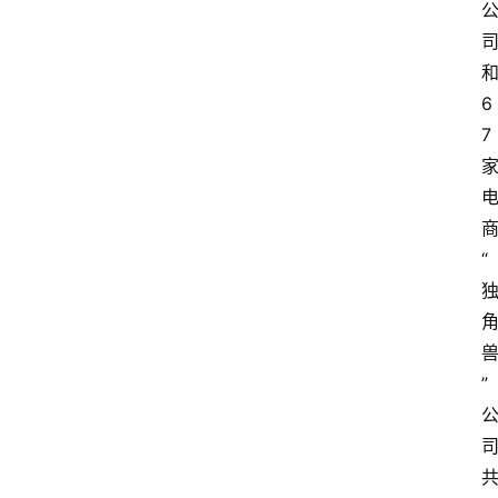
6
7
“
”