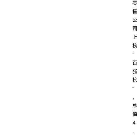
“
”
4
.