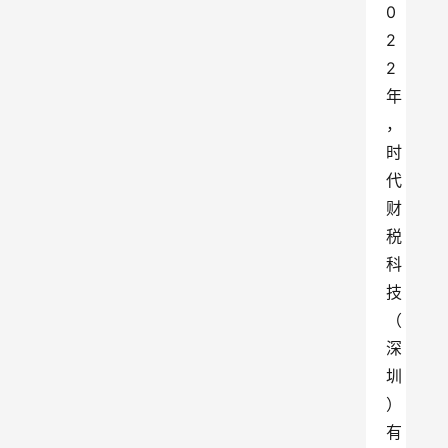
0
2
2
年
，
时
代
财
税
科
技
（
深
圳
）
有