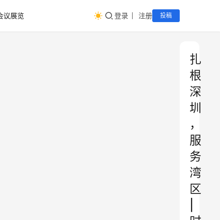
会议展览
登录
注册
投稿
扎
根
深
圳
，
服
务
湾
区
|