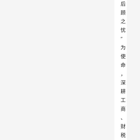
后
顾
之
忧
”
为
使
命
，
深
耕
工
商
、
财
税