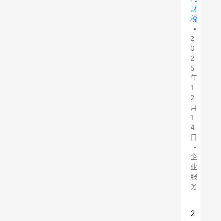
财
税
•
2
0
2
5
年
1
2
月
1
4
日
•
企
业
服
务
2