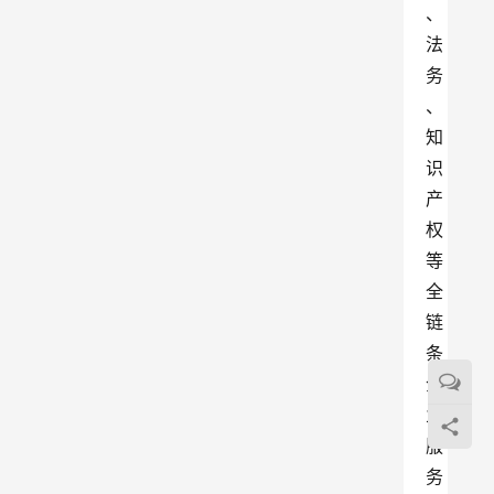
、
法
务
、
知
识
产
权
等
全
链
条
企
业
服
务