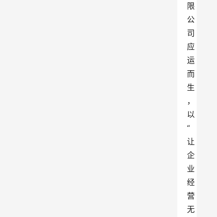
限
公
司
应
运
而
生
，
以
“
让
企
业
经
营
无