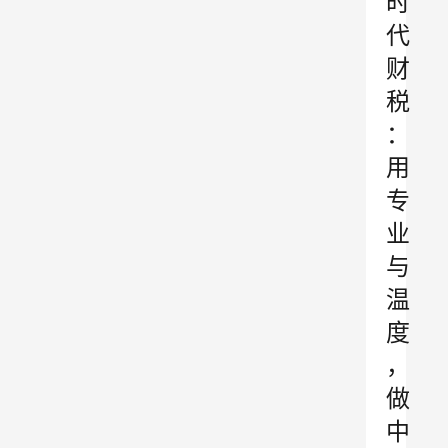
时
代
财
税
：
用
专
业
与
温
度
，
做
中