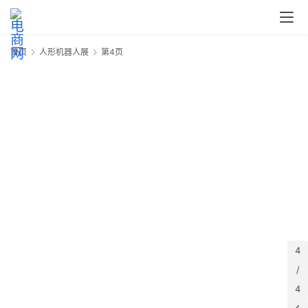
快
讯
首页
人形机器人展
第4页
头
条
电
商
产
业
电
商
领
4
域
/
电
4
商