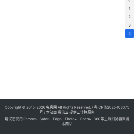
1
电
登录
注册
2
商
3
服
4
务
跨
境
电
商
电
商
专
Copyright © 2015-2026
电商网
All Rights Reserved. /
粤ICP备2025408075
栏
号
/ 本站由
腾讯云
提供云计算服务
建议您使用Chrome、Safari、Edge、Firefox、Opera、360等主流浏览器浏览
本网站
会