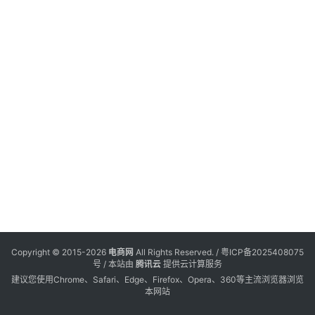
电
登录
注册
商
服
务
跨
境
电
商
电
商
专
Copyright © 2015-2026
电商网
All Rights Reserved. /
粤ICP备2025408075
栏
号
/ 本站由
腾讯云
提供云计算服务
建议您使用Chrome、Safari、Edge、Firefox、Opera、360等主流浏览器浏览
本网站
会