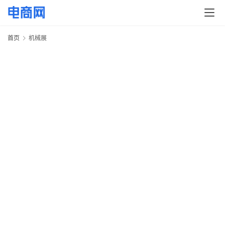
快
讯
首页
机械展
头
条
电
商
产
业
电
商
领
域
电
商