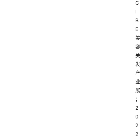
C
I
B
E
2
0
2
2