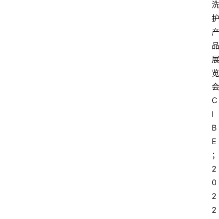
C
I
B
E
2
0
2
2