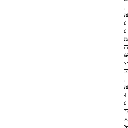
会
议
展
6
览
0
4
0