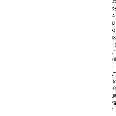
首
页
A
快
B
讯
C
区
头
条
电
商
·
产
业
电
商
领
域