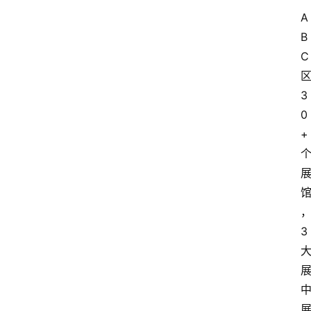
电
A
商
B
C
电
登录
注册
商
3
服
务
0
+
跨
境
电
商
3
电
商
专
栏