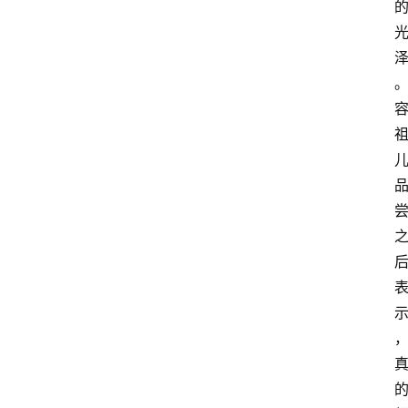
电
商
电
登录
注册
商
服
务
跨
境
电
商
电
商
专
栏