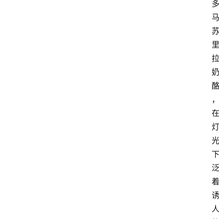
首
页
快
讯
头
条
电
商
产
业
电
商
领
域