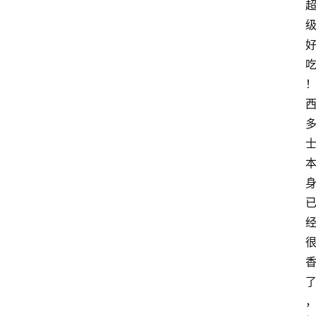
会
议
展
览