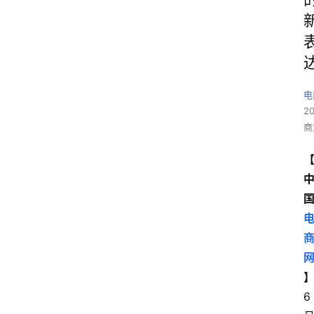
电
2
商
6