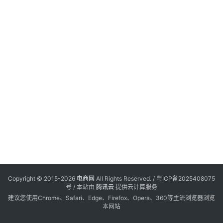
电
登录
注册
商
服
务
跨
境
电
商
电
商
专
Copyright © 2015-2026
电商网
All Rights Reserved. /
粤ICP备2025408075
栏
号
/ 本站由
腾讯云
提供云计算服务
建议您使用Chrome、Safari、Edge、Firefox、Opera、360等主流浏览器浏览
本网站
会