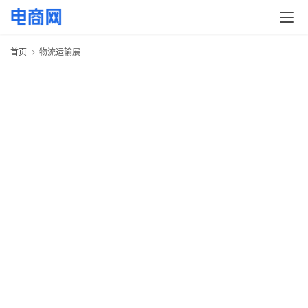
快
讯
首页
物流运输展
头
条
电
商
产
业
电
商
领
域
电
商