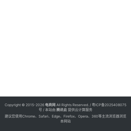
电
登录
注册
商
服
务
跨
境
电
商
电
商
专
Copyright © 2015-2026
电商网
All Rights Reserved. /
粤ICP备2025408075
栏
号
/ 本站由
腾讯云
提供云计算服务
建议您使用Chrome、Safari、Edge、Firefox、Opera、360等主流浏览器浏览
本网站
会