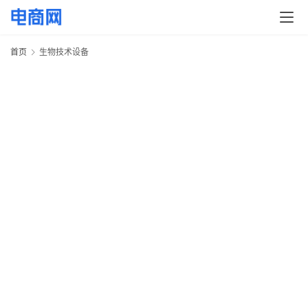
快
讯
首页
生物技术设备
头
条
电
商
产
业
电
商
领
域
电
商