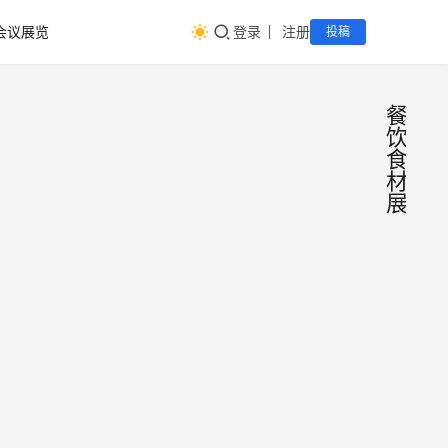
会议展览
登录
注册
投稿
餐
饮
食
材
展
202
会
议
京津
展
览
冀
由首
（高
集团
首衡
碑
慧冷
店）
1364
2025
冻品
国际
年12