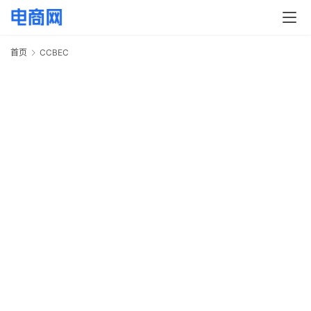
快
讯
首页
CCBEC
C
头
条
电
商
产
业
电
商
领
域
电
商