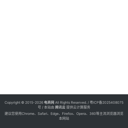
电
登录
注册
商
服
务
跨
境
电
商
电
商
专
Copyright © 2015-2026
电商网
All Rights Reserved. /
粤ICP备2025408075
栏
号
/ 本站由
腾讯云
提供云计算服务
建议您使用Chrome、Safari、Edge、Firefox、Opera、360等主流浏览器浏览
本网站
会