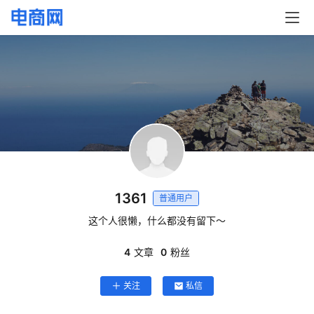
首
页
快
讯
头
1361
普通用户
条
这个人很懒，什么都没有留下～
电
商
4
文章
0
粉丝
产
关注
私信
业
电