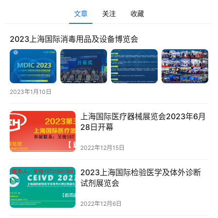
商
文章
关注
收藏
领
2023上海国际消毒用品及设备博览会
域
电
商
2023年1月10日
电
登录
注册
商
上海国际医疗器械展览会2023年6月
服
28日开幕
务
2022年12月15日
跨
2023上海国际检验医学及体外诊断
境
试剂展览会
电
商
2022年12月6日