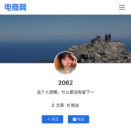
首
页
快
讯
头
条
电
商
2062
这个人很懒，什么都没有留下～
产
业
2
文章
0
粉丝
电
商
关注
私信