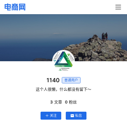
首
页
快
讯
头
条
电
商
1140
普通用户
这个人很懒，什么都没有留下～
产
业
3
文章
0
粉丝
电
商
关注
私信
领