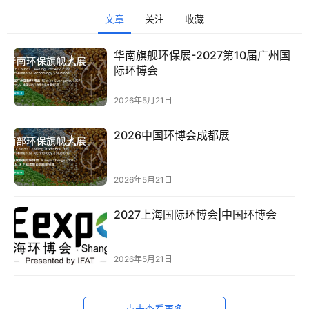
域
文章
关注
收藏
电
商
华南旗舰环保展-2027第10届广州国
际环博会
电
登录
注册
2026年5月21日
商
服
2026中国环博会成都展
务
跨
2026年5月21日
境
电
2027上海国际环博会|中国环博会
商
2026年5月21日
电
商
专
点击查看更多