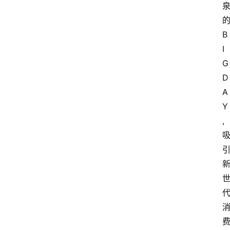
B
I
G 
D
A
Y
,