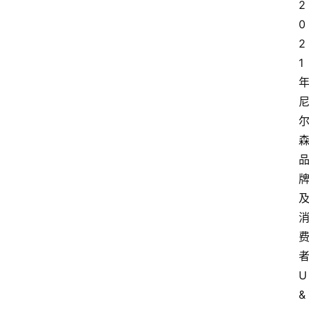
2
电
0
商
2
电
1
登录
注册
商
服
务
跨
境
电
商
电
商
专
U
栏
&