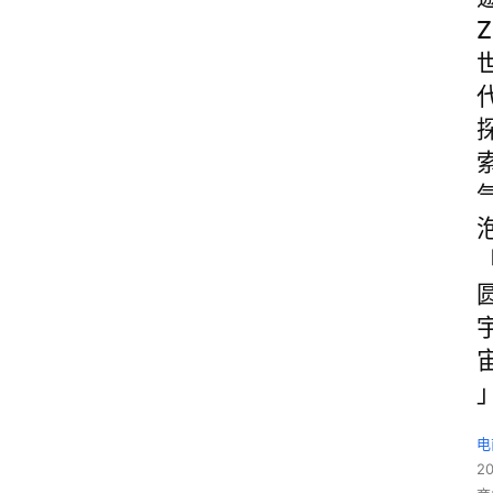
Z
电
2