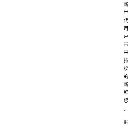
首
页
快
讯
头
条
电
商
产
业
电
商
领
域