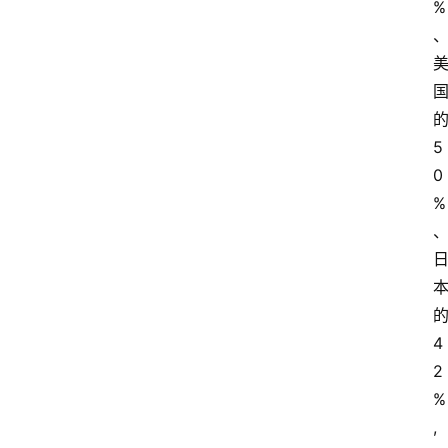
%
5
0
%
4
2
%
,