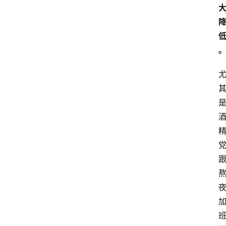
首
页
快
讯
头
条
电
商
产
业
电
商
领
域