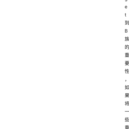
e
t
B