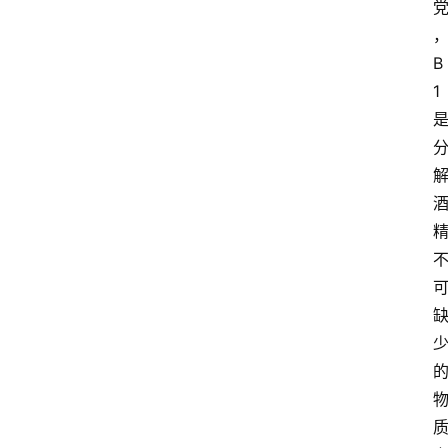
电
商
B
电
1
登录
注册
商
服
务
跨
境
电
商
电
商
专
栏