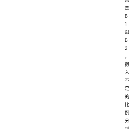
B
1
B
2