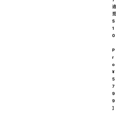
S
1
0
P
r
o 
¥
5
7
9
9