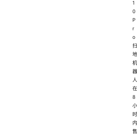
1
0 
P
r
o
8