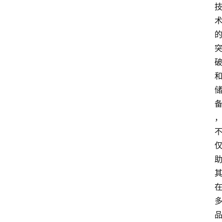
首
页
快
讯
头
条
电
商
产
业
电
商
领
域