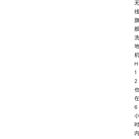
H
1
2
6