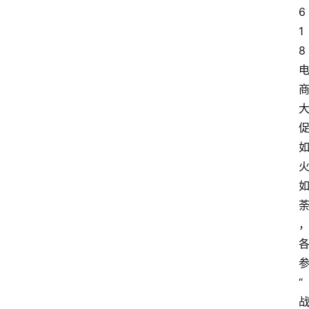
6
1
8
“