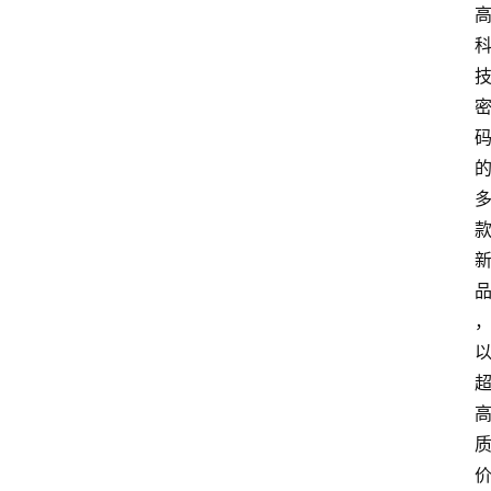
会
议
展
览