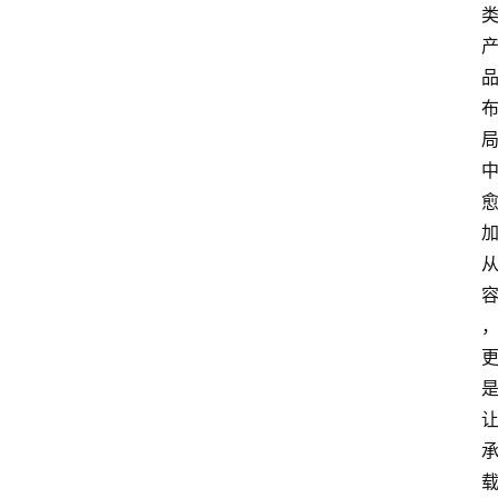
电
商
电
登录
注册
商
服
务
跨
境
电
商
电
商
专
栏