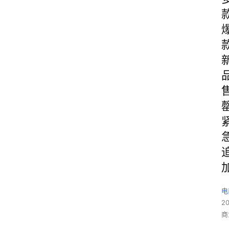
电
2
商