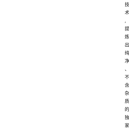
首
页
,
快
讯
头
条
电
商
产
业
电
商
领
域