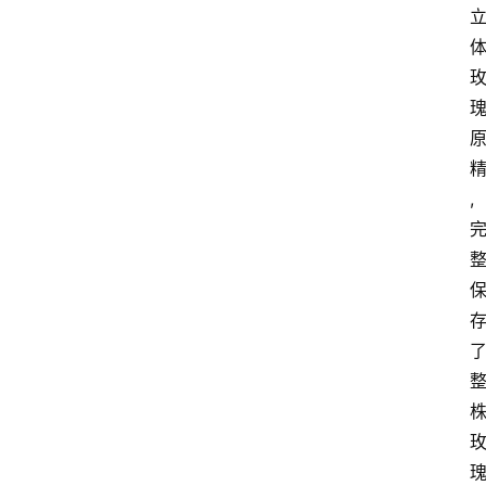
电
商
电
登录
注册
商
服
务
,
跨
境
电
商
电
商
专
栏