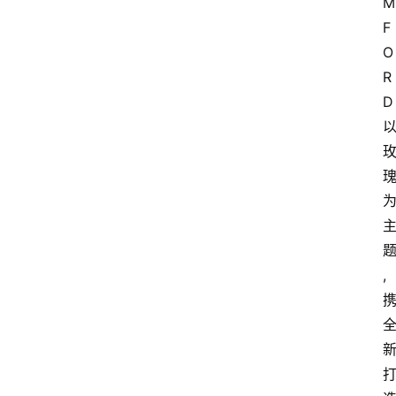
M 
F
O
R
D
,