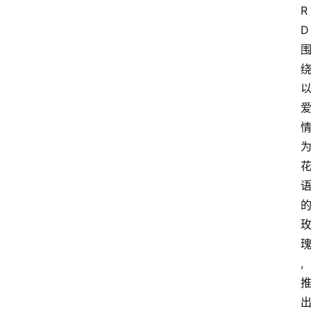
R
D
,