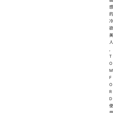
,
T
O
M 
F
O
R
D