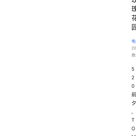
电
2
商
5
2
0
,
T
O