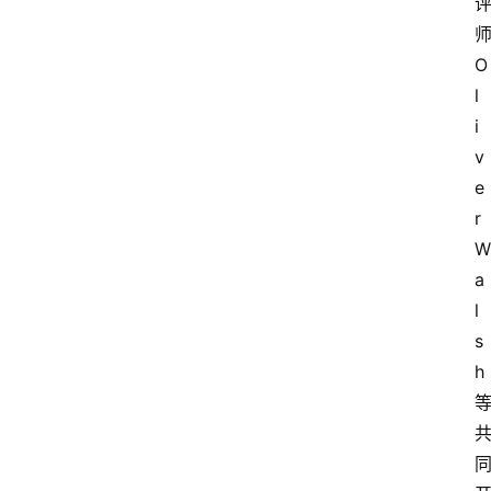
O
l
i
v
e
r 
W
a
l
s
h