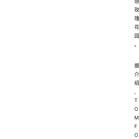
,
T
O
M 
F
O