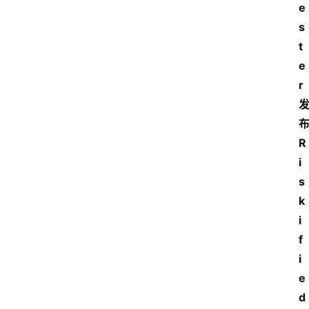
e
s
t
e
r
R
i
s
k
i
f
i
e
d