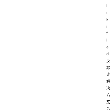
i
s
k
i
f
i
e
d