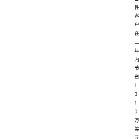
会
议
展
览
1
3
1
0 