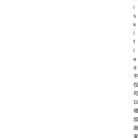
i
s
k
i
f
i
e
d