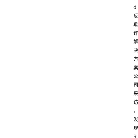
d 
现
R