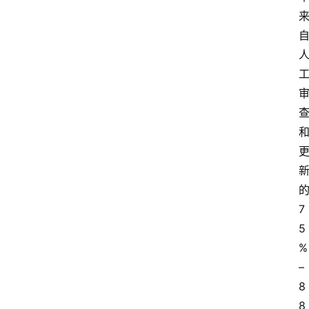
7
5
% 
– 
8
8