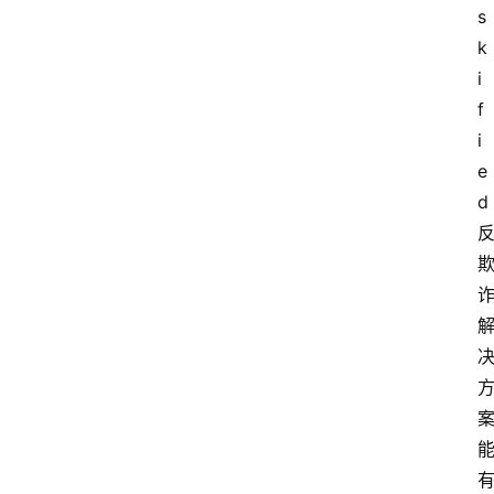
s
k
i
f
i
e
d