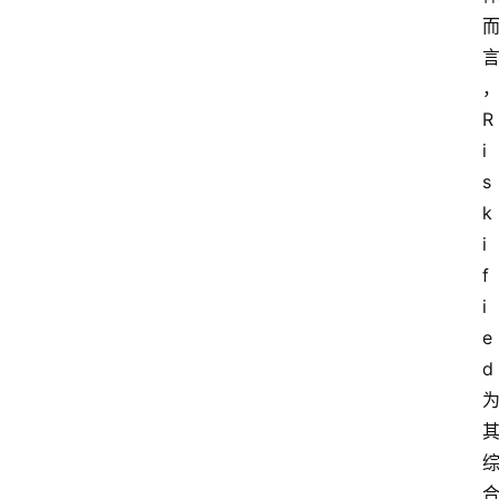
电
商
电
登录
注册
R
商
i
服
务
s
k
跨
i
境
f
电
i
商
e
d
电
商
专
栏