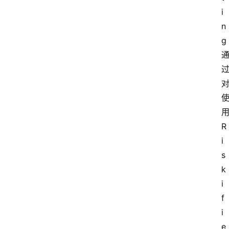
i
n
g
R
i
s
k
i
f
i
e