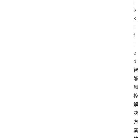
i
s
k
i
f
i
e
d 