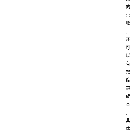
首
页
快
讯
头
条
电
商
产
业
电
商
领
域