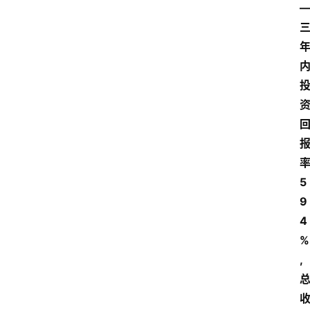
5
9
4
%
,