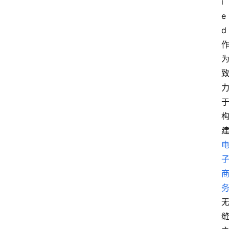
i
e
d