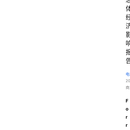
电
2
商
F
o
r
r