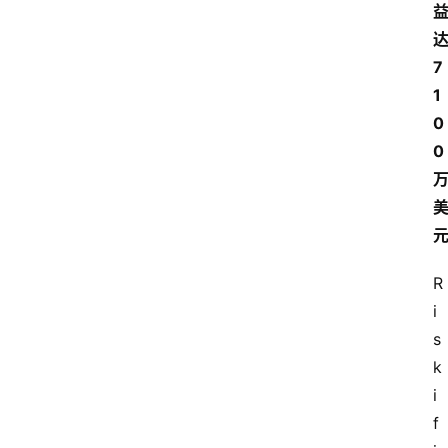
7
1
0
0
R
i
s
k
i
f