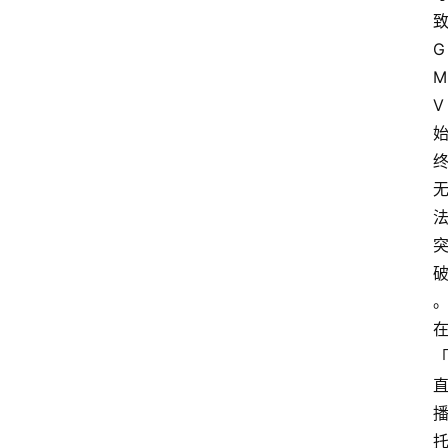
G
M
V