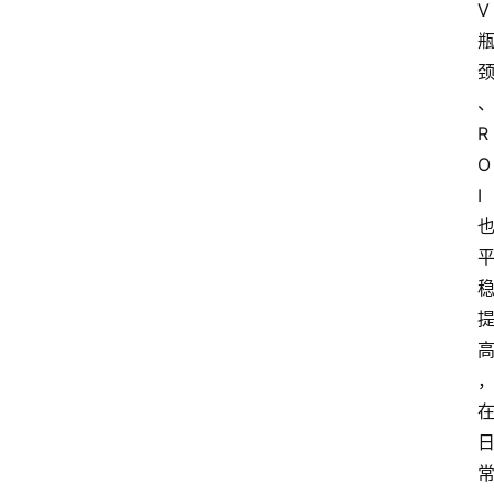
V
R
O
I