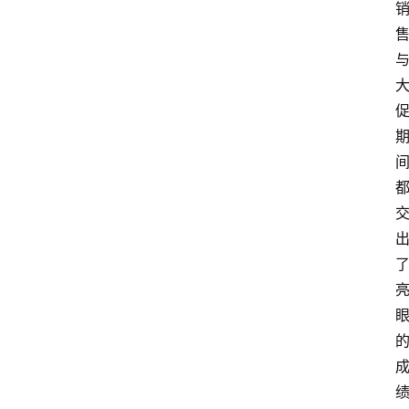
首
页
快
讯
头
条
电
商
产
业
电
商
领
域