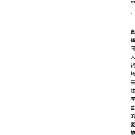
电
商
电
登录
注册
商
服
务
跨
境
电
商
电
商
专
栏