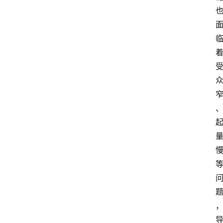
会
议
展
览