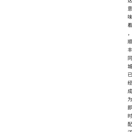
会
议
展
览