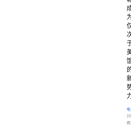
电
2
商