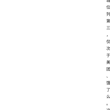
电
商
电
登录
注册
商
服
务
跨
境
电
商
电
商
专
栏