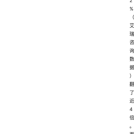
2
%
4