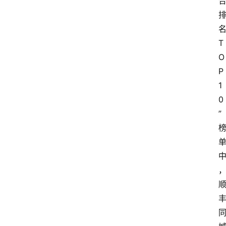
首
页
快
T
讯
O
P
头
1
条
0
电
”
商
产
业
电
商
领
域