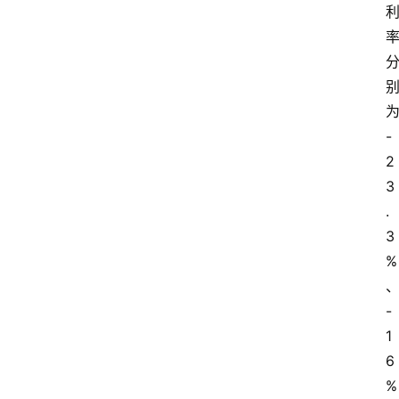
-
2
3
.
3
%
-
1
6
%