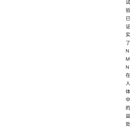
电
商
电
登录
注册
商
服
务
N
M
跨
N
境
电
商
电
商
专
栏