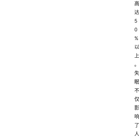
5
0
%