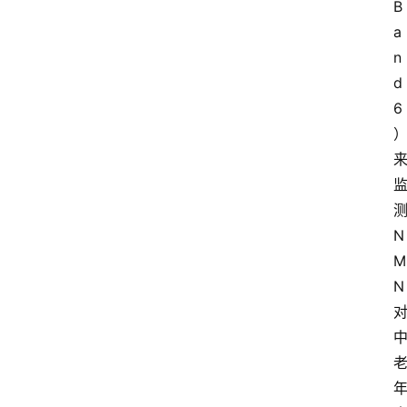
B
a
n
d
6
N
M
N