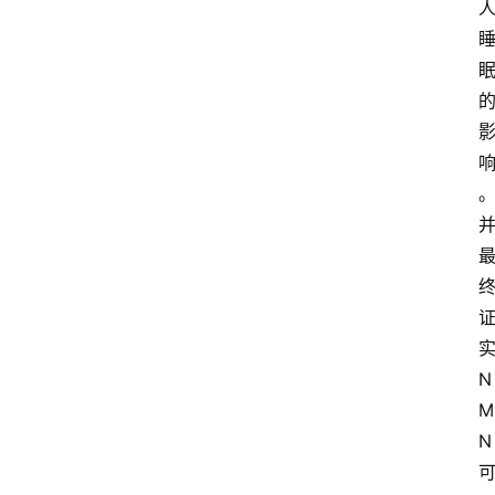
N
M
N