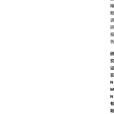
N
M
N