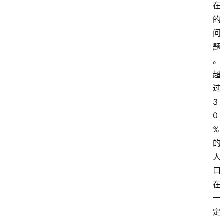
3
0
%